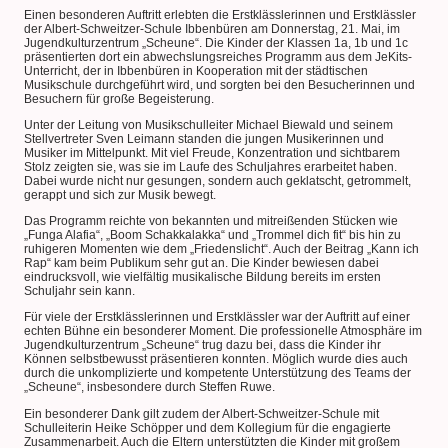
Einen besonderen Auftritt erlebten die Erstklässlerinnen und Erstklässler
der Albert-Schweitzer-Schule Ibbenbüren am Donnerstag, 21. Mai, im
Jugendkulturzentrum „Scheune“. Die Kinder der Klassen 1a, 1b und 1c
präsentierten dort ein abwechslungsreiches Programm aus dem JeKits-
Unterricht, der in Ibbenbüren in Kooperation mit der städtischen
Musikschule durchgeführt wird, und sorgten bei den Besucherinnen und
Besuchern für große Begeisterung.
Unter der Leitung von Musikschulleiter Michael Biewald und seinem
Stellvertreter Sven Leimann standen die jungen Musikerinnen und
Musiker im Mittelpunkt. Mit viel Freude, Konzentration und sichtbarem
Stolz zeigten sie, was sie im Laufe des Schuljahres erarbeitet haben.
Dabei wurde nicht nur gesungen, sondern auch geklatscht, getrommelt,
gerappt und sich zur Musik bewegt.
Das Programm reichte von bekannten und mitreißenden Stücken wie
„Funga Alafia“, „Boom Schakkalakka“ und „Trommel dich fit“ bis hin zu
ruhigeren Momenten wie dem „Friedenslicht“. Auch der Beitrag „Kann ich
Rap“ kam beim Publikum sehr gut an. Die Kinder bewiesen dabei
eindrucksvoll, wie vielfältig musikalische Bildung bereits im ersten
Schuljahr sein kann.
Für viele der Erstklässlerinnen und Erstklässler war der Auftritt auf einer
echten Bühne ein besonderer Moment. Die professionelle Atmosphäre im
Jugendkulturzentrum „Scheune“ trug dazu bei, dass die Kinder ihr
Können selbstbewusst präsentieren konnten. Möglich wurde dies auch
durch die unkomplizierte und kompetente Unterstützung des Teams der
„Scheune“, insbesondere durch Steffen Ruwe.
Ein besonderer Dank gilt zudem der Albert-Schweitzer-Schule mit
Schulleiterin Heike Schöpper und dem Kollegium für die engagierte
Zusammenarbeit. Auch die Eltern unterstützten die Kinder mit großem