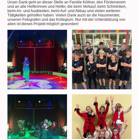
Unser Dank geht an dieser Stelle an Familie Köllner, den Förderverein
und an alle Helferinnen und Helfer, die beim Verkauf, beim Schminken,
beim An- und Auskleiden, beim Auf- und Abbau und vielen weiteren
Tätigkeiten geholfen haben. Vielen Dank auch an die Hausmeister,
unseren Fotografen und das Kollegium. Nur mit der Unterstützung von
allen ist dieses Projekt möglich geworden!